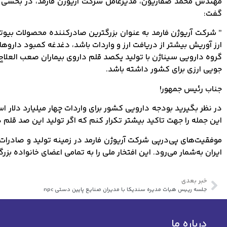
مهندس محمد صفاریون، مدیرعامل شرکت آریوژن فارمد، در بخشی از
گفت:
” شرکت آریوژن فارمد به عنوان بزرگترین صادرکننده محصولات بیوتکن
ارز آوریش بیشتر از دریافت ارز و واردات باشد، دغدغه کمبود داروه
گروه دارویی سیناژن با تولید یکصد قلم داروی بیماران صعب العلاج 
جویی ارزی برای کشور داشته باشد.
جناب رئیس جمهور!
در نظر بگیرید بودجه دارویی کشور برای واردات چهار میلیارد دلار 
این جمله را جهت تاکید بیشتر تکرار کنم که اگر تولید این صد قلم د
موفقیت‌های پی‌درپی شرکت آریوژن فارمد در زمینه تولید و صادرات 
ایران به‌شمار می‌رود. این افتخار ملی را به تمامی اعضای خانواده بز
خبر بعدی
جلسه رییس هیات مدیره سندیکا با مدیران صنایع پایین دستی npc
درباره ما