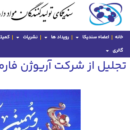
خانه
اعضاء سندیکا
رویداد ها
نشریات
کمیته
گالری
تجلیل از شرکت آریوژن فار